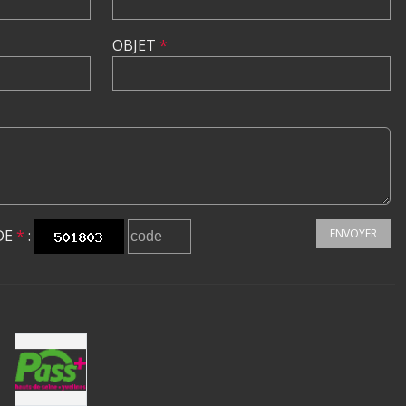
OBJET
*
DE
*
:
ENVOYER