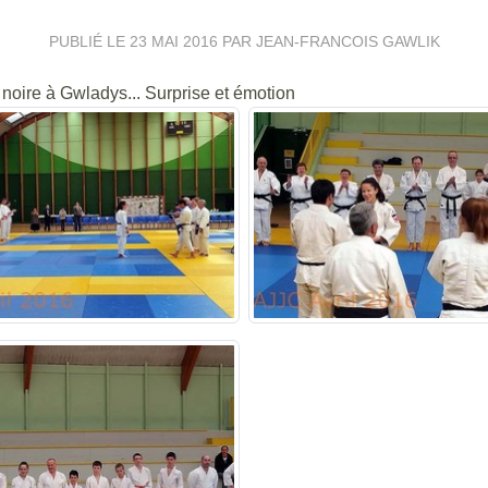
PUBLIÉ LE
23 MAI 2016
PAR JEAN-FRANCOIS GAWLIK
noire à Gwladys... Surprise et émotion